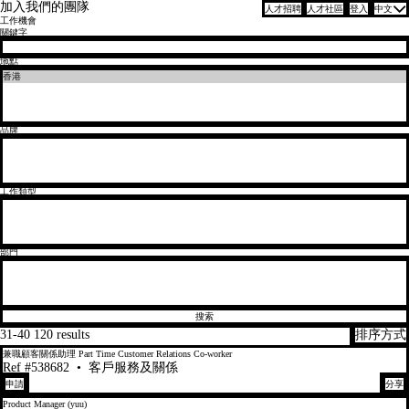
加入我們的團隊
人才招聘
人才社區
登入
中文
工作機會
搜尋職位空缺
關鍵字
地點
品牌
工作類型
部門
搜索
31-40 120 results
排序方式
兼職顧客關係助理 Part Time Customer Relations Co-worker
Ref #538682
•
客戶服務及關係
申請
分享
Product Manager (yuu)