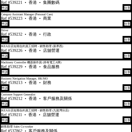
Ref #539221
•
香港
•
集團數碼
申請
分享
Category Assistant Manager (Personal Care)
Ref #539223
•
香港
•
商業
申請
分享
Driver
Ref #539232
•
香港
•
行政
申請
分享
IKEA分店短期合約員工招聘 - 銷售助理 (新界西)
Ref #539226
•
香港
•
店舖營運
申請
分享
Machinery Controller 機器操作員 (持有電工A牌)
Ref #539229
•
香港
•
食品服務
申請
分享
Business Navigation Manager, HK/MO
Ref #539213
•
香港
•
財務
申請
分享
Customer Support Generalist
Ref #539212
•
香港
•
客戶服務及關係
申請
分享
IKEA分店短期合約員工招聘 - 銷售助理 (九龍灣分店)
Ref #539211
•
香港
•
店舖營運
申請
分享
銷售助理 Sales Co-worker
Ref #537862
•
客戶服務及關係