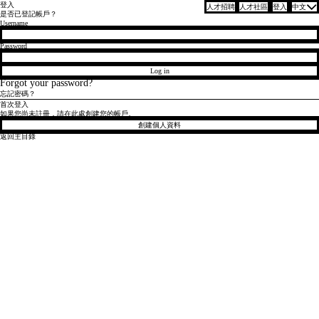
登入
人才招聘
人才社區
登入
中文
是否已登記帳戶？
Login
Username
Password
Log in
Forgot your password?
忘記密碼？
首次登入
如果您尚未註冊，請在此處創建您的帳戶。
創建個人資料
返回主目錄